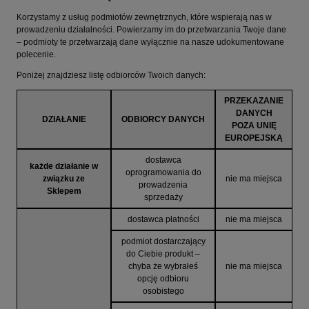
Korzystamy z usług podmiotów zewnętrznych, które wspierają nas w
prowadzeniu działalności. Powierzamy im do przetwarzania Twoje dane
– podmioty te przetwarzają dane wyłącznie na nasze udokumentowane
polecenie.
Poniżej znajdziesz listę odbiorców Twoich danych:
PRZEKAZANIE
DANYCH
DZIAŁANIE
ODBIORCY DANYCH
POZA UNIĘ
EUROPEJSKĄ
dostawca
każde działanie w
oprogramowania do
związku ze
nie ma miejsca
prowadzenia
Sklepem
sprzedaży
dostawca płatności
nie ma miejsca
podmiot dostarczający
do Ciebie produkt –
chyba że wybrałeś
nie ma miejsca
opcję odbioru
osobistego