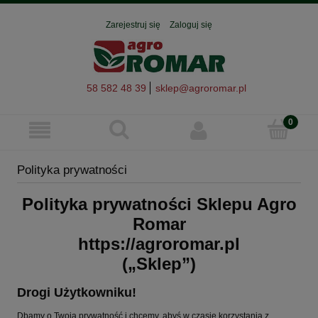
Zarejestruj się
Zaloguj się
58 582 48 39
sklep@agroromar.pl
Polityka prywatności
Polityka prywatności Sklepu Agro
Romar
https://agroromar.pl
(„Sklep”)
Drogi Użytkowniku!
Dbamy o Twoją prywatność i chcemy, abyś w czasie korzystania z