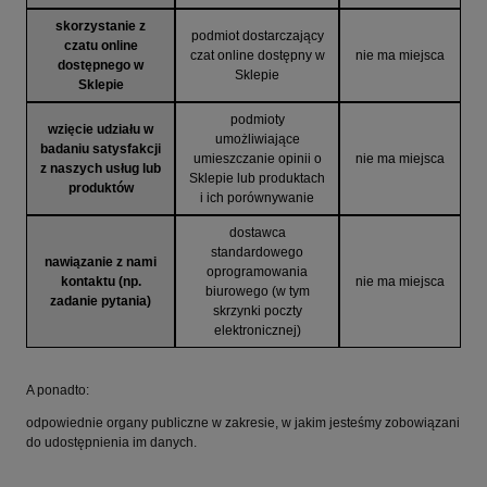
skorzystanie z
podmiot dostarczający
czatu online
czat online dostępny w
nie ma miejsca
dostępnego w
Sklepie
Sklepie
podmioty
wzięcie udziału w
umożliwiające
badaniu satysfakcji
umieszczanie opinii o
nie ma miejsca
z naszych usług lub
Sklepie lub produktach
produktów
i ich porównywanie
dostawca
standardowego
nawiązanie z nami
oprogramowania
kontaktu (np.
nie ma miejsca
biurowego (w tym
zadanie pytania)
skrzynki poczty
elektronicznej)
A ponadto:
odpowiednie organy publiczne w zakresie, w jakim jesteśmy zobowiązani
do udostępnienia im danych.