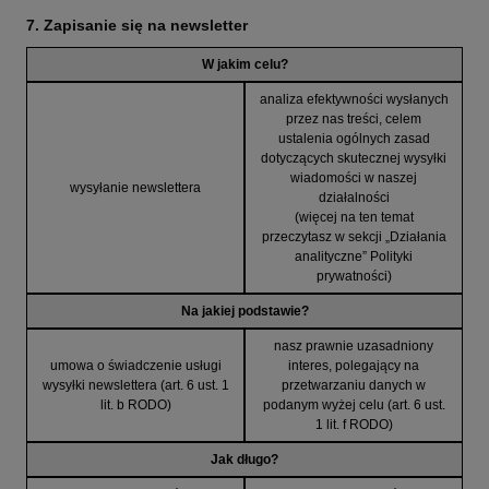
7. Zapisanie się na newsletter
W jakim celu?
analiza efektywności wysłanych
przez nas treści, celem
ustalenia ogólnych zasad
dotyczących skutecznej wysyłki
wiadomości w naszej
wysyłanie newslettera
działalności
(więcej na ten temat
przeczytasz w sekcji „Działania
analityczne” Polityki
prywatności)
Na jakiej podstawie?
nasz prawnie uzasadniony
umowa o świadczenie usługi
interes, polegający na
wysyłki newslettera (art. 6 ust. 1
przetwarzaniu danych w
lit. b RODO)
podanym wyżej celu (art. 6 ust.
1 lit. f RODO)
Jak długo?