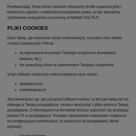
Przetwarzając Twoje dane osobowe stosujemy środki organizacyjne i
techniczne zgodne z właściwymi przepisami prawa, w tym stosujemy
szyfrowanie połączenia za pomocą certyfikatu SSL/TLS.
PLIKI COOKIES
Nasz Sklep, jak większość witryn internetowych, korzysta z tzw. plików
cookies (ciasteczek). Pliki te:
są zapisywane w pamięci Twojego urządzenia (komputera,
telefonu, itd.);
nie powodują zmian w ustawieniach Twojego urządzenia.
W tym Sklepie ciasteczka wykorzystywane są w celach:
statystycznych
marketingowych
Aby dowiedzieć się, jak zarządzać plikami cookies, w tym jak wyłączyć ich
obsługę w Twojej przeglądarce, możesz skorzystać z pliku pomocy Twojej
przeglądarki. Z informacjami na ten temat możesz zapoznać się wciskając
klawisz F1 w przeglądarce. Ponadto odpowiednie wskazówki znajdziesz
na następujących podstronach, w zależności od przeglądarki, której
używasz:
Google Chrome