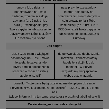
umowa lub działania
nasz prawnie uzasadniony
podejmowane na Twoje
interes, polegający na
żądanie, zmierzające do jej
przetwarzaniu Twoich danych w
zawarcia (art. 6 ust. 1 lit. b
celu prowadzenia z Tobą
RODO) – w przypadku gdy
komunikacji (art. 6 ust. 1 lit. f
Twoje zapytanie lub zgłoszenie
RODO) – jeżeli Twoje zapytanie
dotyczy umowy, której jesteśmy
lub zgłoszenie nie ma związku
lub możemy być stroną
z umową
Jak długo?
przez czas trwania wiążącej
do upływu okresu dochodzenia
nas umowy lub – jeśli umowa
roszczeń – zobacz ostatnią
nie zostanie zawarta - do
tabelę tej sekcji - lub do
upływu okresu dochodzenia
momentu, w którym
roszczeń – zobacz ostatnią
uwzględnimy Twój sprzeciw
tabelę tej sekcji*
wobec przetwarzania*
ponadto, Twoje dane będą przetwarzane do upływu okresu, w
którym możliwe jest dochodzenie roszczeń – przez Ciebie lub przez
nas
(więcej informacji na ten temat znajdziesz w ostatniej tabeli tej sekcji)
Co się stanie, jeśli nie podasz danych?