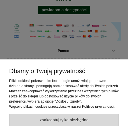
powiadom o dostępności
Pomoc
Moje konto
Dbamy o Twoją prywatność
Płatności i dostawa
Pliki cookies i pokrewne im technologie umożliwiają poprawne
działanie strony i pomagają nam dostosować ofertę do Twoich potrzeb.
Możesz zaakceptować wykorzystanie przez nas wszystkich tych plików
Informacje
i przejść do sklepu lub dostosować użycie plików do swoich
preferencji, wybierając opcję "Dostosuj zgody".
Więcej o plikach cookies przeczytasz w naszej Polityce prywatności.
O nas
zaakceptuj tylko niezbędne
Polecamy odwiedzić