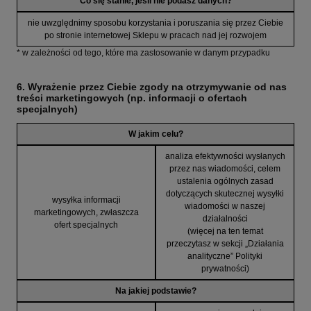
Co się stanie, jeśli nie podasz danych?
nie uwzględnimy sposobu korzystania i poruszania się przez Ciebie
po stronie internetowej Sklepu w pracach nad jej rozwojem
* w zależności od tego, które ma zastosowanie w danym przypadku
6. Wyrażenie przez Ciebie zgody na otrzymywanie od nas
treści marketingowych (np. informacji o ofertach
specjalnych)
W jakim celu?
analiza efektywności wysłanych
przez nas wiadomości, celem
ustalenia ogólnych zasad
dotyczących skutecznej wysyłki
wysyłka informacji
wiadomości w naszej
marketingowych, zwłaszcza
działalności
ofert specjalnych
(więcej na ten temat
przeczytasz w sekcji „Działania
analityczne” Polityki
prywatności)
Na jakiej podstawie?