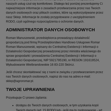
naszych usług czuł się komfortowo. Dlatego też poniżej prezentujemy Ci
najważniejsze informacje o zasadach przetwarzania przez nas Twoich
danych osobowych oraz plikach cookies, które są wykorzystywane przez
nasz Sklep. Informacje te zostały przygotowane z uwzględnieniem
RODO, czyli ogólnego rozporządzenia o ochronie danych.
ADMINISTRATOR DANYCH OSOBOWYCH
Roman Manuszewski, przedsiębiorca prowadzący działalność
gospodarczą pod firmą Przedsiębiorstwo Handlowo Usługowe Romar
Roman Manuszewski, wpisany do Centralnej Ewidencji i Informacji o
Działalności Gospodarczej prowadzonej przez ministra właściwego do
spraw gospodarki i prowadzenia Centralnej Ewidencji i Informacji o
Działalności Gospodarczej, NIP 5921795190, nr REGON 191619524,
Wybudowanie Wielbrandowskie 16 83-220 Skórcz.
Jeśli chcesz skontaktować się z nami w związku z przetwarzaniem przez
nas Twoich danych osobowych, napisz do nas na adres e-mail:
sklep@agroromar.pl.
TWOJE UPRAWNIENIA
Przysługuje Ci prawo żądania:
dostępu do Twoich danych osobowych, w tym uzyskania kopii
Twoich danych (art. 15 RODO lub - jeśli ma to zastosowanie - art.