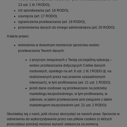
13 ust. 1 lit. f RODO),
ich sprostowania (art. 16 RODO),
usunięcia (art. 17 RODO),
ograniczenia przetwarzania (art. 18 RODO),
przeniesienia danych do innego administratora (art. 20 RODO).
A także prawo:
wniesienia w dowolnym momencie sprzeciwu wobec
przetwarzania Twoich danych:
z przyczyn związanych z Twoją szczególną sytuacją –
wobec przetwarzania dotyczących Ciebie danych
osobowych, opartego na art. 6 ust. 1 lit. f RODO (tj. na
realizowanych przez nas prawnie uzasadnionych
interesach), w tym profilowania (art. 21 ust. 1 RODO);
jeżeli dane osobowe są przetwarzane na potrzeby
marketingu bezpośredniego, w tym profilowania, w
zakresie, w jakim przetwarzanie jest związane z takim
marketingiem bezpośrednim (art. 21 ust. 2 RODO).
Skontaktuj się z nami, jeśli chcesz skorzystać ze swoich praw. Sprzeciw w
odniesieniu do wykorzystywania przez nas plików cookies (o których
przeczytasz poniżej) możesz wyrazić zwłaszcza za pomocą