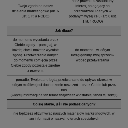
nasz prawnie uzasadniony
Twoja zgoda na nasze
interes, polegający na
działania marketingowe (art. 6
przetwarzaniu danych w
ust. 1 lit. a RODO)
podanym wyżej celu (art. 6 ust.
1 lit. f RODO)
Jak długo?
do momentu wycofania przez
Ciebie zgody – pamiętaj, w
każdej chwili możesz wycofać
do momentu, w którym
zgodę. Przetwarzanie danych
uwzględnimy Twój sprzeciw
do momentu cofnięcia przez
wobec przetwarzania
Ciebie zgody pozostaje zgodne
z prawem.
ponadto, Twoje dane będą przetwarzane do upływu okresu, w
którym możliwe jest dochodzenie roszczeń – przez Ciebie lub przez
nas
(więcej informacji na ten temat znajdziesz w ostatniej tabeli tej sekcji)
Co się stanie, jeśli nie podasz danych?
nie będziesz otrzymywać naszych materiałów marketingowych, w
tym informacji o naszych ofertach specjalnych