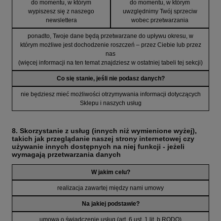
do momentu, w którym
do momentu, w którym
wypiszesz się z naszego
uwzględnimy Twój sprzeciw
newslettera
wobec przetwarzania
ponadto, Twoje dane będą przetwarzane do upływu okresu, w
którym możliwe jest dochodzenie roszczeń – przez Ciebie lub przez
nas
(więcej informacji na ten temat znajdziesz w ostatniej tabeli tej sekcji)
Co się stanie, jeśli nie podasz danych?
nie będziesz mieć możliwości otrzymywania informacji dotyczących
Sklepu i naszych usług
8. Skorzystanie z usług (innych niż wymienione wyżej),
takich jak przeglądanie naszej strony internetowej czy
używanie innych dostępnych na niej funkcji - jeżeli
wymagają przetwarzania danych
W jakim celu?
realizacja zawartej między nami umowy
Na jakiej podstawie?
umowa o świadczenie usług (art. 6 ust. 1 lit. b RODO)