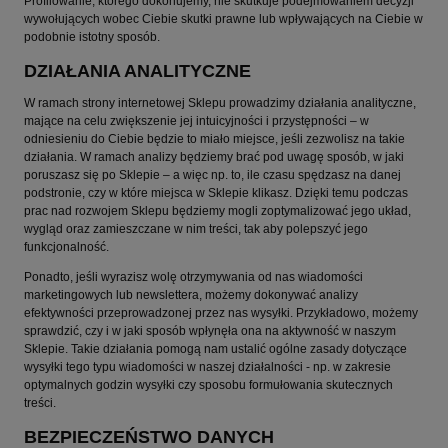
Profilowanie, którego dokonujemy, nie skutkuje podejmowaniem decyzji
wywołujących wobec Ciebie skutki prawne lub wpływających na Ciebie w
podobnie istotny sposób.
DZIAŁANIA ANALITYCZNE
W ramach strony internetowej Sklepu prowadzimy działania analityczne,
mające na celu zwiększenie jej intuicyjności i przystępności – w
odniesieniu do Ciebie będzie to miało miejsce, jeśli zezwolisz na takie
działania. W ramach analizy będziemy brać pod uwagę sposób, w jaki
poruszasz się po Sklepie – a więc np. to, ile czasu spędzasz na danej
podstronie, czy w które miejsca w Sklepie klikasz. Dzięki temu podczas
prac nad rozwojem Sklepu będziemy mogli zoptymalizować jego układ,
wygląd oraz zamieszczane w nim treści, tak aby polepszyć jego
funkcjonalność.
Ponadto, jeśli wyrazisz wolę otrzymywania od nas wiadomości
marketingowych lub newslettera, możemy dokonywać analizy
efektywności przeprowadzonej przez nas wysyłki. Przykładowo, możemy
sprawdzić, czy i w jaki sposób wpłynęła ona na aktywność w naszym
Sklepie. Takie działania pomogą nam ustalić ogólne zasady dotyczące
wysyłki tego typu wiadomości w naszej działalności - np. w zakresie
optymalnych godzin wysyłki czy sposobu formułowania skutecznych
treści.
BEZPIECZEŃSTWO DANYCH