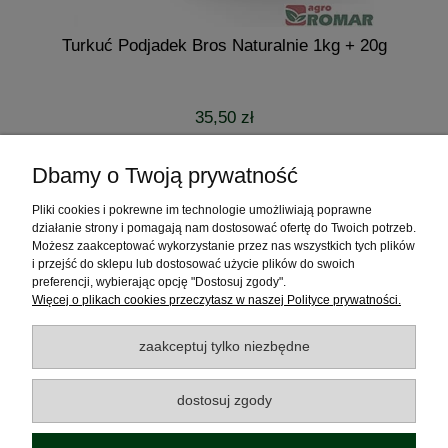
Turkuć Podjadek Bros Naturalnie 1kg + 20g
35,50 zł
powiadom o dostępności
Dbamy o Twoją prywatność
Pliki cookies i pokrewne im technologie umożliwiają poprawne
Pomoc
działanie strony i pomagają nam dostosować ofertę do Twoich potrzeb.
Możesz zaakceptować wykorzystanie przez nas wszystkich tych plików
Moje konto
i przejść do sklepu lub dostosować użycie plików do swoich
preferencji, wybierając opcję "Dostosuj zgody".
Więcej o plikach cookies przeczytasz w naszej Polityce prywatności.
Płatności i dostawa
zaakceptuj tylko niezbędne
Informacje
dostosuj zgody
O nas