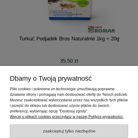
Turkuć Podjadek Bros Naturalnie 1kg + 20g
35,50 zł
powiadom o dostępności
Dbamy o Twoją prywatność
Pliki cookies i pokrewne im technologie umożliwiają poprawne
Pomoc
działanie strony i pomagają nam dostosować ofertę do Twoich potrzeb.
Możesz zaakceptować wykorzystanie przez nas wszystkich tych plików
Moje konto
i przejść do sklepu lub dostosować użycie plików do swoich
preferencji, wybierając opcję "Dostosuj zgody".
Więcej o plikach cookies przeczytasz w naszej Polityce prywatności.
Płatności i dostawa
zaakceptuj tylko niezbędne
Informacje