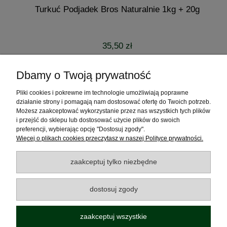
Turkuć Podjadek Bros Naturalnie 1kg + 20g
35,50 zł
powiadom o dostępności
Dbamy o Twoją prywatność
Pliki cookies i pokrewne im technologie umożliwiają poprawne
Pomoc
działanie strony i pomagają nam dostosować ofertę do Twoich potrzeb.
Możesz zaakceptować wykorzystanie przez nas wszystkich tych plików
Moje konto
i przejść do sklepu lub dostosować użycie plików do swoich
preferencji, wybierając opcję "Dostosuj zgody".
Więcej o plikach cookies przeczytasz w naszej Polityce prywatności.
Płatności i dostawa
zaakceptuj tylko niezbędne
Informacje
dostosuj zgody
O nas
zaakceptuj wszystkie
Polecamy odwiedzić