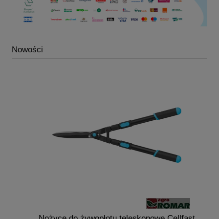
Nowości
Nożyce do żywopłotu teleskopowe Cellfast