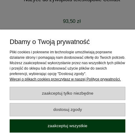
93,50 zł
do koszyka
Dbamy o Twoją prywatność
Pliki cookies i pokrewne im technologie umożliwiają poprawne
Pomoc
działanie strony i pomagają nam dostosować ofertę do Twoich potrzeb.
Możesz zaakceptować wykorzystanie przez nas wszystkich tych plików
Moje konto
i przejść do sklepu lub dostosować użycie plików do swoich
preferencji, wybierając opcję "Dostosuj zgody".
Więcej o plikach cookies przeczytasz w naszej Polityce prywatności.
Płatności i dostawa
zaakceptuj tylko niezbędne
Informacje
dostosuj zgody
O nas
zaakceptuj wszystkie
Polecamy odwiedzić