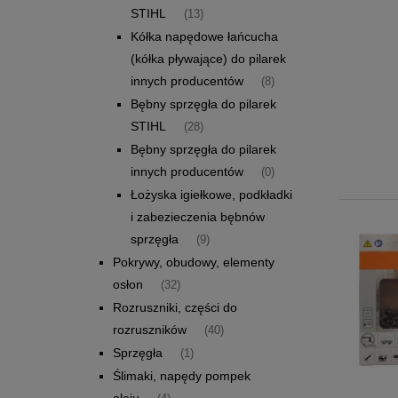
STIHL
(13)
Kółka napędowe łańcucha
(kółka pływające) do pilarek
innych producentów
(8)
Bębny sprzęgła do pilarek
STIHL
(28)
Bębny sprzęgła do pilarek
innych producentów
(0)
Łożyska igiełkowe, podkładki
i zabezieczenia bębnów
sprzęgła
(9)
Pokrywy, obudowy, elementy
osłon
(32)
Rozruszniki, części do
rozruszników
(40)
Sprzęgła
(1)
Ślimaki, napędy pompek
oleju