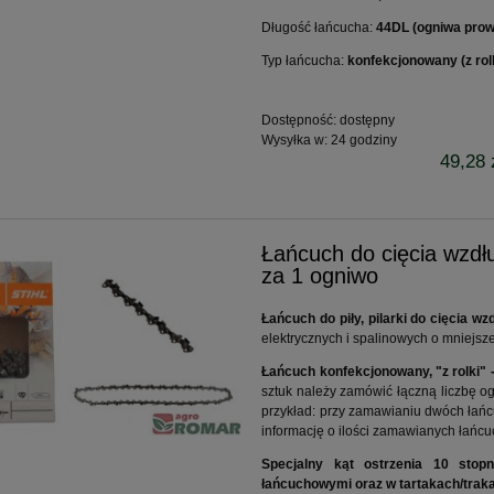
Długość łańcucha:
44DL (ogniwa pro
Typ łańcucha:
konfekcjonowany (z rol
Dostępność:
dostępny
Wysyłka w:
24 godziny
49,28 
Łańcuch do cięcia wzd
za 1 ogniwo
Łańcuch do piły, pilarki do cięcia 
elektrycznych i spalinowych o mniejsz
Łańcuch konfekcjonowany, "z rolki" 
sztuk należy zamówić łączną liczbę o
przykład: przy zamawianiu dwóch łań
informację o ilości zamawianych łańc
Specjalny kąt ostrzenia 10 stopn
łańcuchowymi oraz w tartakach/trak