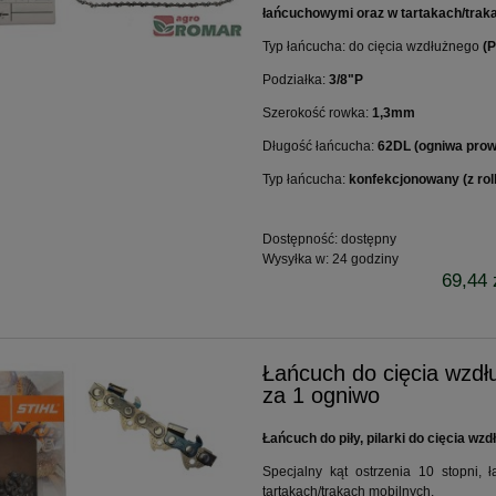
łańcuchowymi oraz w tartakach/trak
Typ łańcucha: do cięcia wzdłużnego
(P
Podziałka:
3/8"P
akumulatorowa AL-KO CS
Nożyce akumulatorowe HT 184
Szerokość rowka:
1,3mm
25 zestaw 2,5Ah
Bosch 18V zestaw
Długość łańcucha:
62DL (ogniwa pro
1 024,86 zł
663,09 zł
Typ łańcucha:
konfekcjonowany (z rol
1 102,00 zł
713,00 zł
regularna:
Cena regularna:
1 102,00 zł
713,00 zł
ższa cena:
Najniższa cena:
Dostępność:
dostępny
Wysyłka w:
24 godziny
69,44 
do koszyka
do koszyka
Łańcuch do cięcia wzd
za 1 ogniwo
Łańcuch do piły, pilarki do cięcia w
Specjalny kąt ostrzenia 10 stopni,
tartakach/trakach mobilnych.