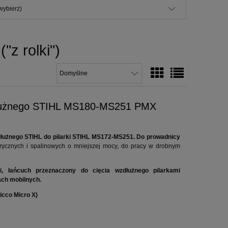
wybierz)
"z rolki")
dłużnego STIHL MS180-MS251 PMX
wzdłużnego STIHL do pilarki STIHL MS172-MS251. Do prowadnicy
trycznych i spalinowych o mniejszej mocy, do pracy w drobnym
i, łańcuch przeznaczony do cięcia wzdłużnego pilarkami
ach mobilnych.
icco Micro X)