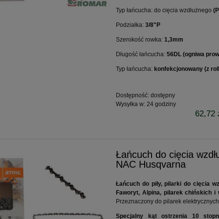
Typ łańcucha: do cięcia wzdłużnego
(P
Podziałka:
3/8"P
Szerokość rowka:
1,3mm
Długość łańcucha:
56DL (ogniwa pro
Typ łańcucha:
konfekcjonowany (z rol
Dostępność:
dostępny
Wysyłka w:
24 godziny
62,72 
Łańcuch do cięcia wz
NAC Husqvarna
Łańcuch do piły, pilarki do cięcia 
Faworyt, Alpina, pilarek chińskich 
Przeznaczony do pilarek elektrycznych
Specjalny kąt ostrzenia 10 stopn