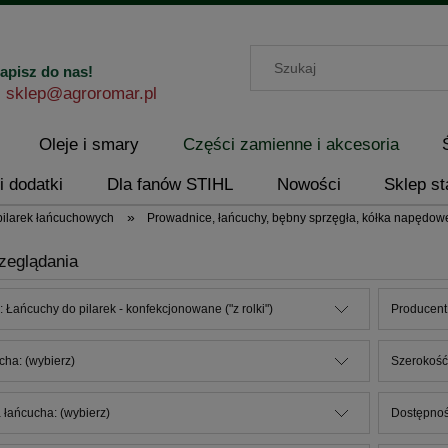
apisz do nas!
sklep@agroromar.pl
Oleje i smary
Części zamienne i akcesoria
i dodatki
Dla fanów STIHL
Nowości
Sklep st
»
 pilarek łańcuchowych
Prowadnice, łańcuchy, bębny sprzęgła, kółka napędow
zeglądania
: Łańcuchy do pilarek - konfekcjonowane ("z rolki")
Producent:
cha: (wybierz)
Szerokość
 łańcucha: (wybierz)
Dostępnoś