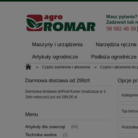
Masz pytania?
Zadzwoń lub n
58 582 48 39
Maszyny i urządzenia
Narzędzia ręczne
Artykuły ogrodnicze
Podłoża ogrodnicze 
»
»
Części zamienne i akcesoria
Części i akcesoria do
Kontakt i dane firmy
Darmowa dostawa od 299zł!
Opcje pr
Darmowa dostawa (InPost Kurier (realizacja w 1-
Kategorie
2dni robocze)) już od 299,00 zł.
Typ łańcu
Menu
Artykuły dla zwierząt
(60)
Podziałka
Technika wodna
(1)