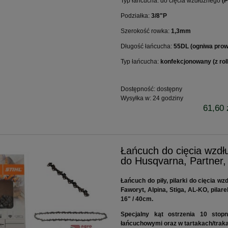
Typ łańcucha: do cięcia wzdłużnego
(P
Podziałka:
3/8"P
Szerokość rowka:
1,3mm
Długość łańcucha:
55DL (ogniwa pro
Typ łańcucha:
konfekcjonowany (z rol
Dostępność:
dostępny
Wysyłka w:
24 godziny
61,60 
Łańcuch do cięcia wz
do Husqvarna, Partner
Łańcuch do piły, pilarki do cięcia w
Faworyt, Alpina, Stiga, AL-KO, pilar
16" / 40cm.
Specjalny kąt ostrzenia 10 stopn
łańcuchowymi oraz w tartakach/trak