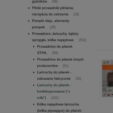
gaźników
(46)
Pilniki prowadniki pilników,
narzędzia do ostrzenia
(33)
Pompki oleju, elementy
pompek
(28)
Prowadnice, łańcuchy, bębny
sprzęgła, kółka napędowe
(353)
Prowadnice do pilarek
STIHL
(59)
Prowadnice do pilarek innych
producentów
(51)
Łańcuchy do pilarek -
zakuwane fabrycznie
(25)
Łańcuchy do pilarek -
konfekcjonowane ("z
rolki")
(161)
Kółka napędowe łańcucha
(kółka pływające) do pilarek