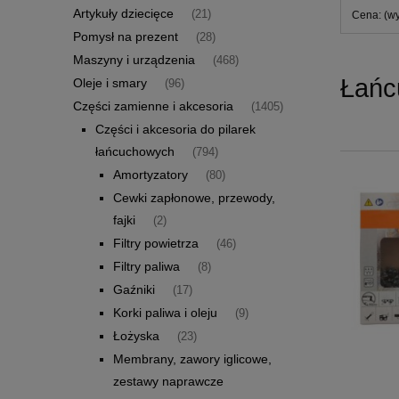
Artykuły dziecięce
(21)
Cena: (wy
Pomysł na prezent
(28)
Maszyny i urządzenia
(468)
Łańcu
Oleje i smary
(96)
Części zamienne i akcesoria
(1405)
Części i akcesoria do pilarek
łańcuchowych
(794)
Amortyzatory
(80)
Cewki zapłonowe, przewody,
fajki
(2)
Filtry powietrza
(46)
Filtry paliwa
(8)
Gaźniki
(17)
Korki paliwa i oleju
(9)
Łożyska
(23)
Membrany, zawory iglicowe,
zestawy naprawcze