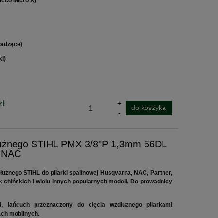
icco Micro X)
wadzące)
ki)
zł
do koszyka
dłużnego STIHL PMX 3/8"P 1,3mm 56DL
, NAC
zdłużnego STIHL
do pilarki spalinowej Husqvarna, NAC, Partner,
ek chińskich i wielu innych popularnych modeli. Do prowadnicy
i, łańcuch przeznaczony do cięcia wzdłużnego pilarkami
ach mobilnych.