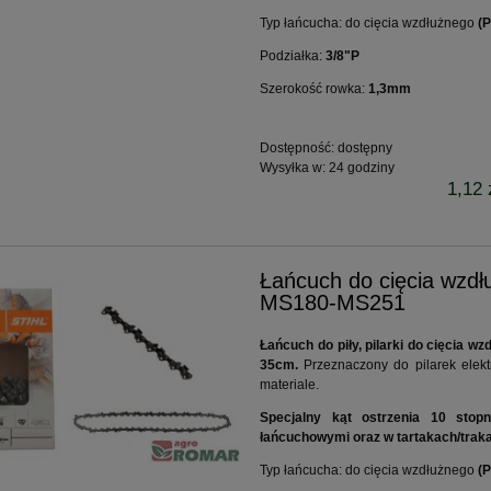
Typ łańcucha: do cięcia wzdłużnego
(P
Podziałka:
3/8"P
Szerokość rowka:
1,3mm
Dostępność:
dostępny
Wysyłka w:
24 godziny
1,12 
Łańcuch do cięcia wz
MS180-MS251
Łańcuch do piły, pilarki do cięcia 
35cm.
Przeznaczony do pilarek elek
materiale.
Specjalny kąt ostrzenia 10 stopn
łańcuchowymi oraz w tartakach/trak
Typ łańcucha: do cięcia wzdłużnego
(P