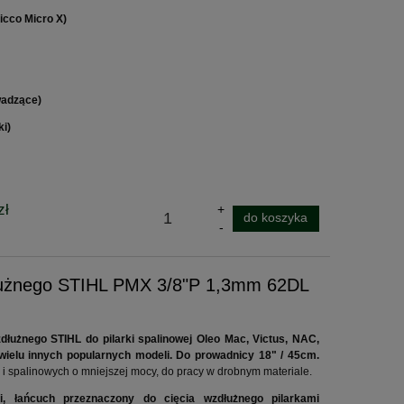
icco Micro X)
wadzące)
ki)
zł
do koszyka
dłużnego STIHL PMX 3/8"P 1,3mm 62DL
wzdłużnego STIHL do pilarki spalinowej Oleo Mac, Victus, NAC,
i wielu innych popularnych modeli. Do prowadnicy 18" / 45cm.
 i spalinowych o mniejszej mocy, do pracy w drobnym materiale.
i, łańcuch przeznaczony do cięcia wzdłużnego pilarkami