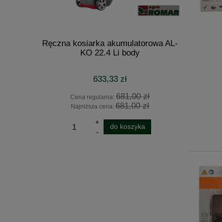
apędem Cub
Ręczna kosiarka akumulatorowa AL-
Pilarka 
napęd
KO 22.4 Li body
18
ELLER!
633,33 zł
0 zł
681,00 zł
Cena regularna:
Cena 
0 zł
681,00 zł
Najniższa cena:
Najni
ka
do koszyka