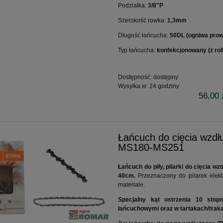
Podziałka:
3/8"P
Szerokość rowka:
1,3mm
Długość łańcucha:
50DL (ogniwa pro
Typ łańcucha:
konfekcjonowany (z rol
Dostępność:
dostępny
Wysyłka w:
24 godziny
56,00 
Łańcuch do cięcia wz
MS180-MS251
Łańcuch do piły, pilarki do cięcia 
40cm.
Przeznaczony do pilarek elek
materiale.
Specjalny kąt ostrzenia 10 stopn
łańcuchowymi oraz w tartakach/trak