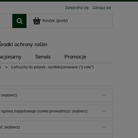
Zarejestruj się
Zaloguj się
Koszyk:
(pusty)
Środki ochrony roślin
acjonarny
Serwis
Promocje
»
e
Łańcuchy do pilarek - konfekcjonowane ("z rolki")
 (wybierz)
 ogniwa napędowego (rowka prowadnicy): (wybierz)
ć: (wybierz)