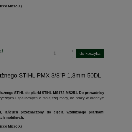
icco Micro X)
zł
do koszyka
dłużnego STIHL PMX 3/8"P 1,3mm 50DL
wzdłużnego STIHL do pilarki STIHL MS172-MS251. Do prowadnicy
trycznych i spalinowych o mniejszej mocy, do pracy w drobnym
i, łańcuch przeznaczony do cięcia wzdłużnego pilarkami
ach mobilnych.
icco Micro X)