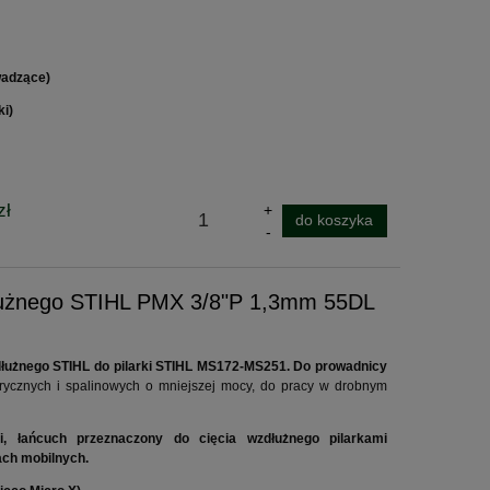
wadzące)
ki)
zł
do koszyka
dłużnego STIHL PMX 3/8"P 1,3mm 55DL
wzdłużnego STIHL do pilarki STIHL MS172-MS251. Do prowadnicy
trycznych i spalinowych o mniejszej mocy, do pracy w drobnym
i, łańcuch przeznaczony do cięcia wzdłużnego pilarkami
ach mobilnych.