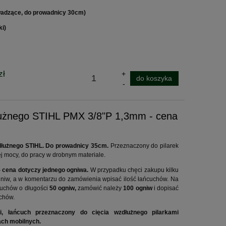
wadzące, do prowadnicy 30cm)
ki)
zł
do koszyka
łużnego STIHL PMX 3/8"P 1,3mm - cena
wzdłużnego STIHL. Do prowadnicy 35cm.
Przeznaczony do pilarek
ej mocy, do pracy w drobnym materiale.
- cena dotyczy jednego ogniwa.
W przypadku chęci zakupu kilku
gniw, a w komentarzu do zamówienia wpisać ilość łańcuchów. Na
cuchów o długości
50 ogniw,
zamówić należy
100
ogniw
i dopisać
uchów.
i, łańcuch przeznaczony do cięcia wzdłużnego pilarkami
ach mobilnych.