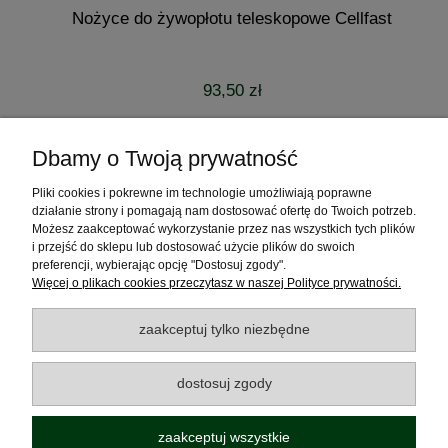
Nożyce do żywopłotu teleskopowe Cellfast
93,50 zł
do koszyka
Dbamy o Twoją prywatność
Pliki cookies i pokrewne im technologie umożliwiają poprawne
Pomoc
działanie strony i pomagają nam dostosować ofertę do Twoich potrzeb.
Możesz zaakceptować wykorzystanie przez nas wszystkich tych plików
Moje konto
i przejść do sklepu lub dostosować użycie plików do swoich
preferencji, wybierając opcję "Dostosuj zgody".
Więcej o plikach cookies przeczytasz w naszej Polityce prywatności.
Płatności i dostawa
zaakceptuj tylko niezbędne
Informacje
dostosuj zgody
O nas
zaakceptuj wszystkie
Polecamy odwiedzić