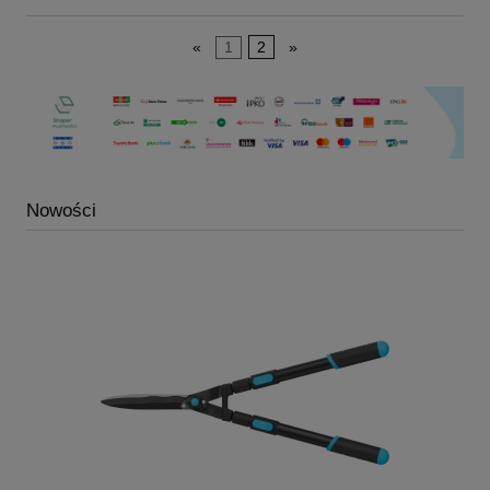
«
1
2
»
Nowości