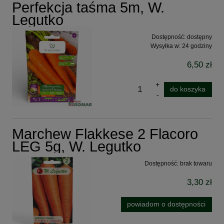
Perfekcja taśma 5m, W.
Legutko
Dostępność:
dostępny
Wysyłka w:
24 godziny
6,50 zł
do koszyka
Marchew Flakkese 2 Flacoro
LEG 5g, W. Legutko
Dostępność:
brak towaru
3,30 zł
powiadom o dostępności