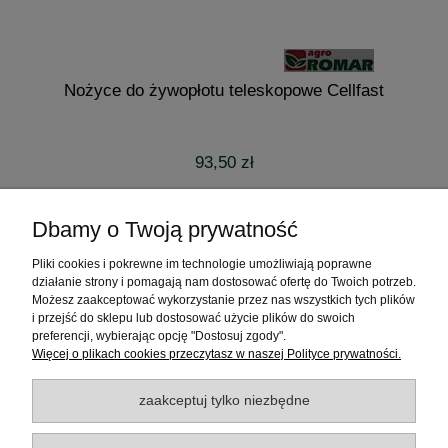
Nożyce do żywopłotu teleskopowe Cellfast
93,50 zł
do koszyka
Dbamy o Twoją prywatność
Pliki cookies i pokrewne im technologie umożliwiają poprawne
Pomoc
działanie strony i pomagają nam dostosować ofertę do Twoich potrzeb.
Możesz zaakceptować wykorzystanie przez nas wszystkich tych plików
Moje konto
i przejść do sklepu lub dostosować użycie plików do swoich
preferencji, wybierając opcję "Dostosuj zgody".
Więcej o plikach cookies przeczytasz w naszej Polityce prywatności.
Płatności i dostawa
zaakceptuj tylko niezbędne
Informacje