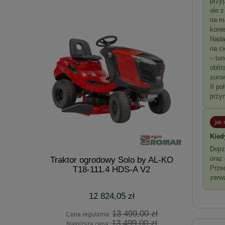
przy
ale 
na m
koni
Nada
na ci
– tun
obfi
suro
II po
przy
jak
Kied
Dojr
oraz 
o krzewów
Traktor ogrodowy Solo by AL-KO
Dmuchawa 
Prze
i
T18-111.4 HDS-A V2
1
zerwa
12 824,05 zł
 zł
13 499,00 zł
Cena regularna:
Cena
 zł
13 499,00 zł
Najniższa cena:
Najn