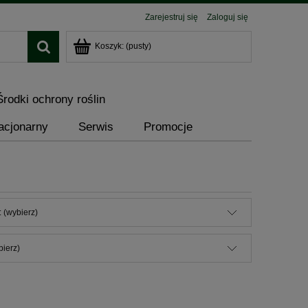
Zarejestruj się
Zaloguj się
Koszyk:
(pusty)
Środki ochrony roślin
acjonarny
Serwis
Promocje
 (wybierz)
bierz)