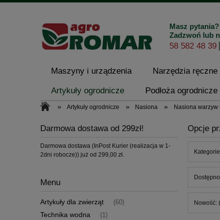
Masz pytania?
Zadzwoń lub n
58 582 48 39
Maszyny i urządzenia
Narzędzia ręczne
Artykuły ogrodnicze
Podłoża ogrodnicze 
»
»
»
Artykuły ogrodnicze
Nasiona
Nasiona warzyw 
Kontakt i dane firmy
Darmowa dostawa od 299zł!
Opcje pr
Darmowa dostawa (InPost Kurier (realizacja w 1-
Kategorie
2dni robocze)) już od 299,00 zł.
Dostępnoś
Menu
Artykuły dla zwierząt
(60)
Nowość: (
Technika wodna
(1)