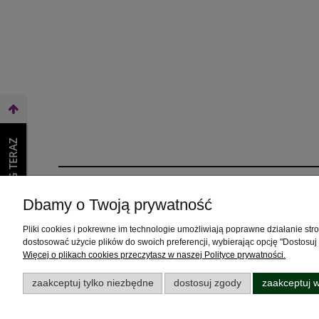
WEŹ LEASING TERAZ
Pomoc
Moje konto
Dbamy o Twoją prywatność
Zwroty i reklamacje
Twoje zamówienia
Pliki cookies i pokrewne im technologie umożliwiają poprawne działanie st
Pytania i odpowiedzi
Ustawienia konta
dostosować użycie plików do swoich preferencji, wybierając opcję "Dostosuj
Więcej o plikach cookies przeczytasz w naszej Polityce prywatności.
Jak dojechać?
Przechowalnia
zaakceptuj tylko niezbędne
dostosuj zgody
zaakceptuj w