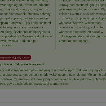
pomina klasyczne melony kantalup,
miąższem. Bardzo plenna – ideal
z własnego ogrodu. Odmiana odporna
uprawy pod osłonami, gdzie zape
ączniaka rzekomego, co ogranicza
regularne i obfite owocowanie. Wy
eczność stosowania środków ochrony.
połowie kwietnia, sadzenie w maju
je się do uprawy zarówno w gruncie
możliwe już od połowy lipca do p
epłym stanowisku, jak i pod osłonami
września. Surowo, w deserach i
el foliowy lub szklarnia zapewni
przetworach (konfitury, soki). Jej
tsze plony. Doskonała do spożycia na
wczesność sprawia, że nawet w
wo i przetworów. Wysiew pod osłony w
chłodniejsze lata zdąży wydać o
łowie kwietnia, sadzenie po
przed końcem sezonu.
mrozkach.
 rozpoznać dojrzały melon
y zbierać i jak przechowywać?
zały melon rozpoznasz po intensywnym aromacie wyczuwalnym przy ogonku, le
charakterystycznym pękaniu skórki wokół ogonka (tzw. siatka). Melon nie doj
akumulatorowa AL-KO LB
Kosiarka spalinowa z napędem 
chowywać w temperaturze pokojowej przez kilka dni lub w lodówce do tygodni
860 Boflex body
Cadet LM3 CRC46s napęd
nia, gdy są najsłodsze i najbardziej aromatyczne.
MySPEED 4w1 / BESTELLER
415,71 zł
1 799,00 zł
447,00 zł
2 399,00 zł
 regularna:
Cena regularna:
447,00 zł
2 399,00 zł
iższa cena:
Najniższa cena: