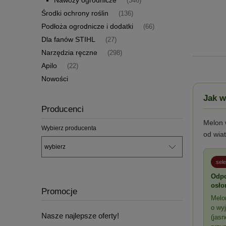
(346)
Środki ochrony roślin
(136)
Podłoża ogrodnicze i dodatki
(66)
Dla fanów STIHL
(27)
Narzędzia ręczne
(298)
Apilo
(22)
Nowości
Jak w
Producenci
Melon 
Wybierz producenta
od wia
sel
Odpo
osło
Promocje
Melo
o wy
Nasze najlepsze oferty!
(jas