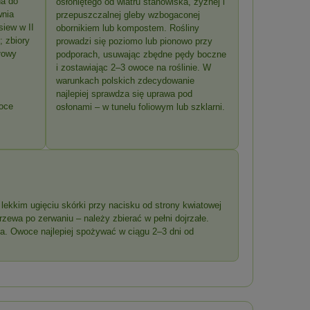
na do
osłoniętego od wiatru stanowiska, żyznej i
wnia
przepuszczalnej gleby wzbogaconej
siew w II
obornikiem lub kompostem. Rośliny
; zbiory
prowadzi się poziomo lub pionowo przy
ołowy
podporach, usuwając zbędne pędy boczne
i zostawiając 2–3 owoce na roślinie. W
warunkach polskich zdecydowanie
najlepiej sprawdza się uprawa pod
woce
osłonami – w tunelu foliowym lub szklarni.
kkim ugięciu skórki przy nacisku od strony kwiatowej
rzewa po zerwaniu – należy zbierać w pełni dojrzałe.
Cub
Ręczna kosiarka akumulatorowa AL-
Pilarka akumula
a. Owoce najlepiej spożywać w ciągu 2–3 dni od
KO 22.4 Li body
1825 zes
!
633,33 zł
1 024
681,00 zł
Cena regularna:
Cena regularna
681,00 zł
Najniższa cena:
Najniższa cena