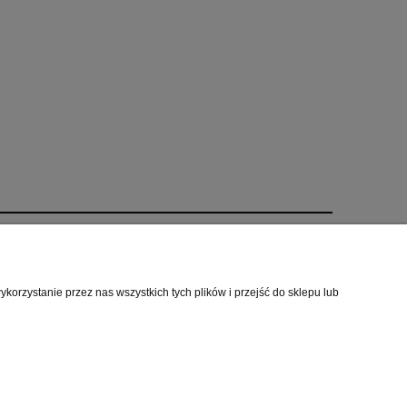
s
Polecamy odwiedzić
kt i dane firmy
Linki
orzystanie przez nas wszystkich tych plików i przejść do sklepu lub
yfikat STIHL
 zespół
sce przyjazne zwierzętom
mie