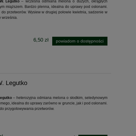
W. Legutko
– wczesna odmiana melona o dużych, okrągłych
m miąższem. Bardzo plenna, idealna do uprawy pod osłonami.
 do przetworów. Wysiew w drugiej połowie kwietnia, sadzenie w
y września.
6,50 zł
powiadom o dostępności
W. Legutko
Legutko
– heterozyjna odmiana melona o słodkim, seledynowym
ego, idealna do uprawy zarówno w gruncie, jak i pod osłonami.
 do przygotowywania przetworów.