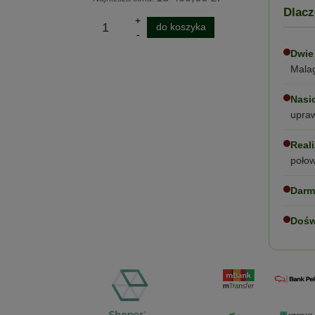
Dlacz
ka
do koszyka
Dwie
Malag
Nasi
upraw
Real
połow
Darm
Dośw