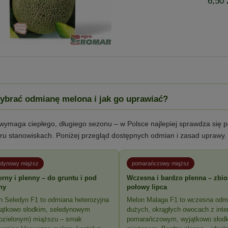
6,50 
ybrać odmianę melona i jak go uprawiać?
wymaga ciepłego, długiego sezonu – w Polsce najlepiej sprawdza się p
tru stanowiskach. Poniżej przegląd dostępnych odmian i zasad uprawy.
edynowy miąższ
pomarańczowy miąższ
rny i plenny – do gruntu i pod
Wczesna i bardzo plenna – zbio
ny
połowy lipca
n Seledyn F1 to odmiana heterozyjna
Melon Malaga F1 to wczesna odm
jątkowo słodkim, seledynowym
dużych, okrągłych owocach z int
nozielonym) miąższu – smak
pomarańczowym, wyjątkowo słod