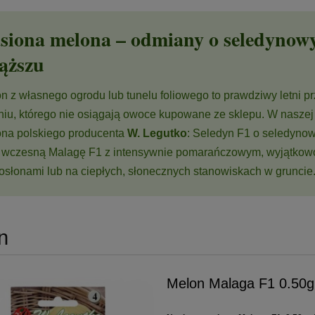
siona melona – odmiany o seledyno
ąższu
n z własnego ogrodu lub tunelu foliowego to prawdziwy letni pr
niu, którego nie osiągają owoce kupowane ze sklepu. W naszej
na polskiego producenta
W. Legutko
: Seledyn F1 o seledyn
 wczesną Malagę F1 z intensywnie pomarańczowym, wyjątkowo
osłonami lub na ciepłych, słonecznych stanowiskach w gruncie
n
Melon Malaga F1 0.50g