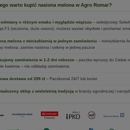
ego warto kupić nasiona melona w Agro Romar?
do koszyka
do koszyka
 odmiany o różnym smaku i wyglądzie miąższu
– seledynowy Seled
a F1 (wczesna, duże owoce); możesz wysiać obydwie i porównać sma
ona melona z miniszklarnią w jednym zamówieniu
– miniszklarnia f
y melona; zamów nasiona i osłonę w jednej paczce
izujemy zamówienia w 1-2 dni robocze
– paczka wyruszy do Ciebie na
ie kwietnia – nie odkładaj zamówienia
owa dostawa od 299 zł
– Paczkomat 24/7 lub kurier
iadczony sklep z wieloletnią tradycją
w branży ogrodniczej i narzęd