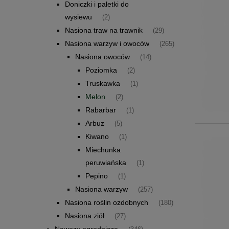
Doniczki i paletki do
wysiewu
(2)
Nasiona traw na trawnik
(29)
Nasiona warzyw i owoców
(265)
Nasiona owoców
(14)
Poziomka
(2)
Truskawka
(1)
Melon
(2)
Rabarbar
(1)
Arbuz
(5)
Kiwano
(1)
Miechunka
peruwiańska
(1)
Pepino
(1)
Nasiona warzyw
(257)
Nasiona roślin ozdobnych
(180)
Nasiona ziół
(27)
Nawozy ogrodnicze