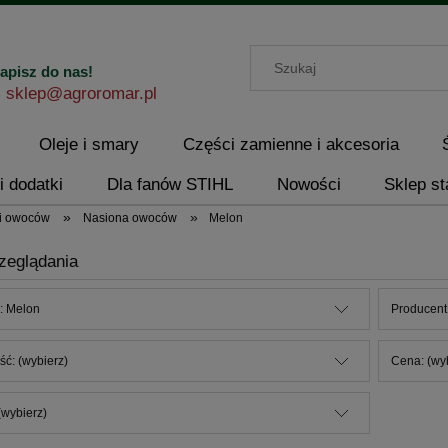
apisz do nas!
sklep@agroromar.pl
Oleje i smary
Części zamienne i akcesoria
i dodatki
Dla fanów STIHL
Nowości
Sklep st
»
»
i owoców
Nasiona owoców
Melon
zeglądania
: Melon
Producent:
ć: (wybierz)
Cena: (wy
wybierz)