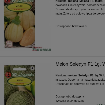
Nasiona melona Malaga F1 0.50g, 
owocach z intensywnie pomarańczowy
Doskonała do spożycia na surowo lub
maju. Zbiory od połowy lipca do połow
Dostępność:
brak towaru
Melon Seledyn F1 1g, 
Nasiona melona Seledyn F1 1g, W. 
miąższu. Odporna na mączniaka rzekom
Doskonała do spożycia na surowo lub
Dostępność:
dostępny
Wysyłka w:
24 godziny