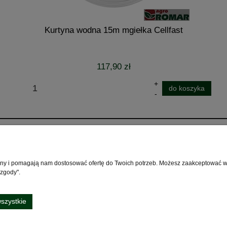
Kurtyna wodna 15m mgiełka Cellfast
117,90 zł
do koszyka
Płatności i dostawa
Informacje
O na
Formy płatności
Polityka prywatności
Konta
rony i pomagają nam dostosować ofertę do Twoich potrzeb. Możesz zaakceptować wyk
Informacje o leasingu
Prezent do zakupu pilarki
Cert
 zgody".
akumulatorowej AK/AP STIHL
Zamówienia dla sektora
Nasz
publicznego
Zimowa promocja STIHL 2026
Miej
szystkie
Czas i koszty dostawy
Regulaminy
O fir
Czas realizacji zamówienia