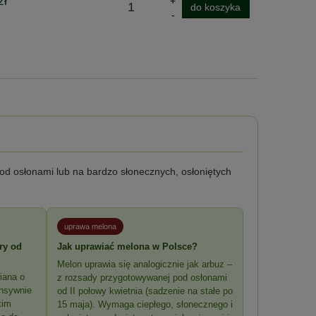
zł
do koszyka
od osłonami lub na bardzo słonecznych, osłoniętych
uprawa melona
ry od
Jak uprawiać melona w Polsce?
Melon uprawia się analogicznie jak arbuz –
iana o
z rozsady przygotowywanej pod osłonami
ensywnie
od II połowy kwietnia (sadzenie na stałe po
kim
15 maja). Wymaga ciepłego, słonecznego i