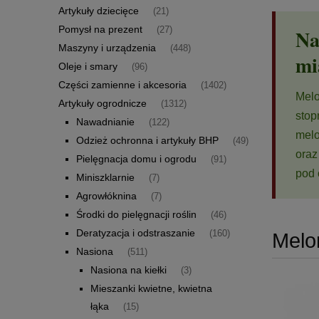
Artykuły dziecięce
(21)
Pomysł na prezent
(27)
Na
Maszyny i urządzenia
(448)
mi
Oleje i smary
(96)
Części zamienne i akcesoria
(1402)
Melo
Artykuły ogrodnicze
(1312)
stop
Nawadnianie
(122)
melo
Odzież ochronna i artykuły BHP
(49)
oraz
Pielęgnacja domu i ogrodu
(91)
pod 
Miniszklarnie
(7)
Agrowłóknina
(7)
Środki do pielęgnacji roślin
(46)
Deratyzacja i odstraszanie
(160)
Melo
Nasiona
(511)
Nasiona na kiełki
(3)
Mieszanki kwietne, kwietna
łąka
(15)