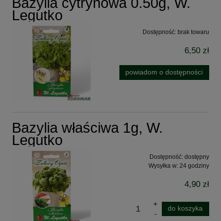
Bazylia cytrynowa 0.50g, W.
Legutko
Dostępność:
brak towaru
6,50 zł
powiadom o dostępności
Bazylia właściwa 1g, W.
Legutko
Dostępność:
dostępny
Wysyłka w:
24 godziny
4,90 zł
do koszyka