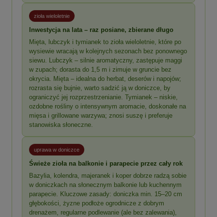
zioła wieloletnie
Inwestycja na lata – raz posiane, zbierane długo
Mięta, lubczyk i tymianek to zioła wieloletnie, które po
wysiewie wracają w kolejnych sezonach bez ponownego
siewu. Lubczyk – silnie aromatyczny, zastępuje maggi
w zupach; dorasta do 1,5 m i zimuje w gruncie bez
okrycia. Mięta – idealna do herbat, deserów i napojów;
rozrasta się bujnie, warto sadzić ją w doniczce, by
ograniczyć jej rozprzestrzenianie. Tymianek – niskie,
ozdobne rośliny o intensywnym aromacie, doskonałe na
mięsa i grillowane warzywa; znosi suszę i preferuje
stanowiska słoneczne.
uprawa w doniczce
Świeże zioła na balkonie i parapecie przez cały rok
Bazylia, kolendra, majeranek i koper dobrze radzą sobie
w doniczkach na słonecznym balkonie lub kuchennym
parapecie. Kluczowe zasady: doniczka min. 15–20 cm
głębokości, żyzne podłoże ogrodnicze z dobrym
drenażem, regularne podlewanie (ale bez zalewania),