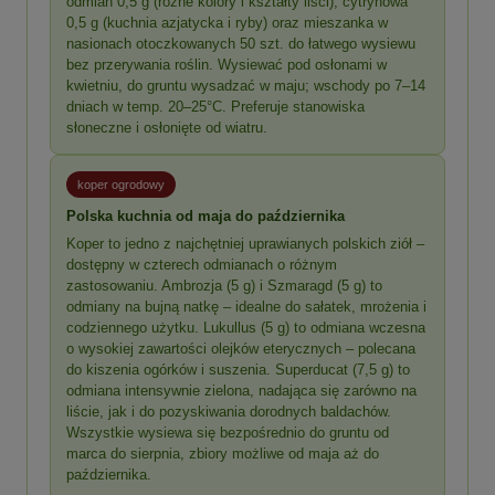
odmian 0,5 g (różne kolory i kształty liści), cytrynowa
0,5 g (kuchnia azjatycka i ryby) oraz mieszanka w
nasionach otoczkowanych 50 szt. do łatwego wysiewu
bez przerywania roślin. Wysiewać pod osłonami w
kwietniu, do gruntu wysadzać w maju; wschody po 7–14
dniach w temp. 20–25°C. Preferuje stanowiska
słoneczne i osłonięte od wiatru.
koper ogrodowy
Polska kuchnia od maja do października
Koper to jedno z najchętniej uprawianych polskich ziół –
dostępny w czterech odmianach o różnym
zastosowaniu. Ambrozja (5 g) i Szmaragd (5 g) to
odmiany na bujną natkę – idealne do sałatek, mrożenia i
codziennego użytku. Lukullus (5 g) to odmiana wczesna
o wysokiej zawartości olejków eterycznych – polecana
do kiszenia ogórków i suszenia. Superducat (7,5 g) to
odmiana intensywnie zielona, nadająca się zarówno na
liście, jak i do pozyskiwania dorodnych baldachów.
Wszystkie wysiewa się bezpośrednio do gruntu od
marca do sierpnia, zbiory możliwe od maja aż do
października.