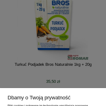
Turkuć Podjadek Bros Naturalnie 1kg + 20g
35,50 zł
do koszyka
Dbamy o Twoją prywatność
Pliki cookies i pokrewne im technologie umożliwiają poprawne