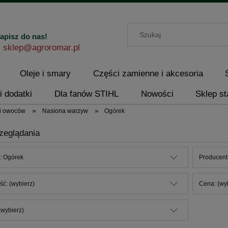
apisz do nas!
sklep@agroromar.pl
Oleje i smary
Części zamienne i akcesoria
i dodatki
Dla fanów STIHL
Nowości
Sklep st
»
»
i owoców
Nasiona warzyw
Ogórek
zeglądania
: Ogórek
Producent:
ć: (wybierz)
Cena: (wy
wybierz)