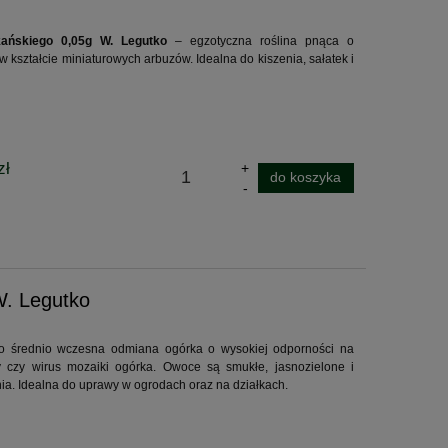
ańskiego 0,05g W. Legutko
– egzotyczna roślina pnąca o
kształcie miniaturowych arbuzów. Idealna do kiszenia, sałatek i
.
zł
do koszyka
W. Legutko
o średnio wczesna odmiana ogórka o wysokiej odporności na
y czy wirus mozaiki ogórka. Owoce są smukłe, jasnozielone i
a. Idealna do uprawy w ogrodach oraz na działkach.