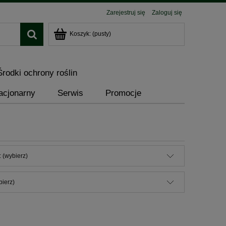
Zarejestruj się
Zaloguj się
Koszyk:
(pusty)
Środki ochrony roślin
acjonarny
Serwis
Promocje
 (wybierz)
bierz)