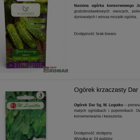
860 Boflex body
Cadet LM3 CRC46s napęd
Nasiona ogórka konserwowego J
MySPEED 4w1 / BESTELLER
grubobrodawkowych owocach, pol
dyniowatych i wirusa mozaiki ogórka.
415,71 zł
1 799,00 zł
447,00 zł
2 399,00 zł
 regularna:
Cena regularna:
Dostępność:
brak towaru
447,00 zł
2 399,00 zł
iższa cena:
Najniższa cena:
do koszyka
do koszyka
Ogórek krzaczasty Dar
Ogórek Dar 5g, W. Legutko
– pierwsz
małych ogródkach i pojemnikach. Owo
konserwowania i kwaszenia.
Dostępność:
dostępny
Wysyłka w:
24 godziny