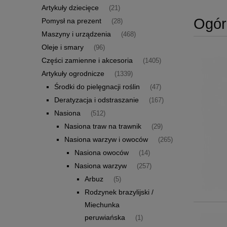
Artykuły dziecięce
(21)
Ogór
Pomysł na prezent
(28)
Maszyny i urządzenia
(468)
Oleje i smary
(96)
Części zamienne i akcesoria
(1405)
Artykuły ogrodnicze
(1339)
Środki do pielęgnacji roślin
(47)
Deratyzacja i odstraszanie
(167)
Nasiona
(512)
Nasiona traw na trawnik
(29)
Nasiona warzyw i owoców
(265)
Nasiona owoców
(14)
Nasiona warzyw
(257)
Arbuz
(5)
Rodzynek brazylijski /
Miechunka
peruwiańska
(1)