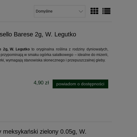
ello Barese 2g, W. Legutko
 2g, W. Legutko
to oryginalna roślina z rodziny dyniowatych,
przypominają w smaku ogórka sałatkowego – idealne do mizerii,
rki, wymagają stanowiska słonecznego i przepuszczalnej gleby.
4,90 zł
powiadom o dostępności
 meksykański zielony 0.05g, W.