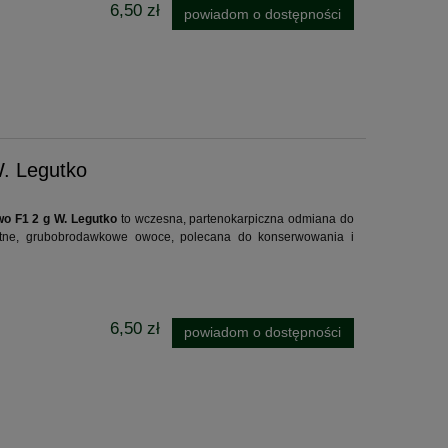
6,50 zł
powiadom o dostępności
. Legutko
o F1 2 g W. Legutko
to wczesna, partenokarpiczna odmiana do
tałtne, grubobrodawkowe owoce, polecana do konserwowania i
6,50 zł
powiadom o dostępności