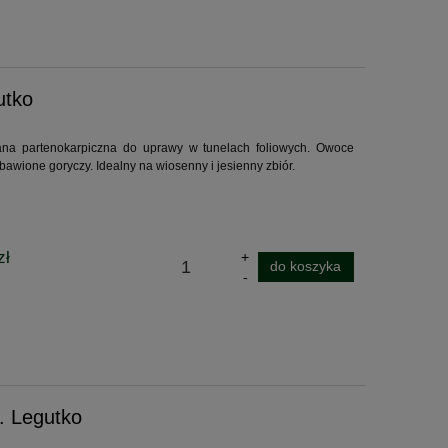
utko
na partenokarpiczna do uprawy w tunelach foliowych. Owoce
bawione goryczy. Idealny na wiosenny i jesienny zbiór.
zł
do koszyka
. Legutko
Cub
Ręczna kosiarka akumulatorowa AL-
Pilarka akumula