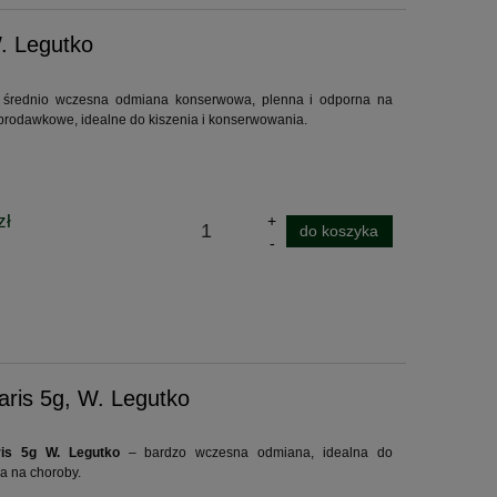
. Legutko
średnio wczesna odmiana konserwowa, plenna i odporna na
brodawkowe, idealne do kiszenia i konserwowania.
zł
do koszyka
ris 5g, W. Legutko
is 5g W. Legutko
– bardzo wczesna odmiana, idealna do
a na choroby.