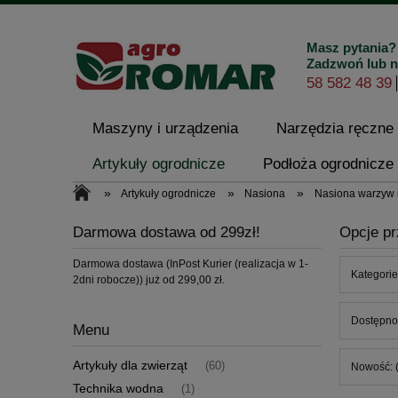
Masz pytania?
Zadzwoń lub n
58 582 48 39
Maszyny i urządzenia
Narzędzia ręczne
Artykuły ogrodnicze
Podłoża ogrodnicze 
»
»
»
Artykuły ogrodnicze
Nasiona
Nasiona warzyw 
Kontakt i dane firmy
Darmowa dostawa od 299zł!
Opcje pr
Darmowa dostawa (InPost Kurier (realizacja w 1-
Kategorie
2dni robocze)) już od 299,00 zł.
Dostępnoś
Menu
Artykuły dla zwierząt
(60)
Nowość: (
Technika wodna
(1)