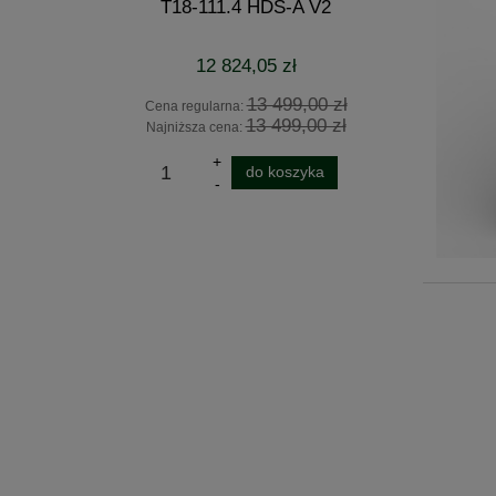
i
T18-111.4 HDS-A V2
1
12 824,05 zł
 zł
13 499,00 zł
Cena regularna:
Cena
 zł
13 499,00 zł
Najniższa cena:
Najn
ka
do koszyka