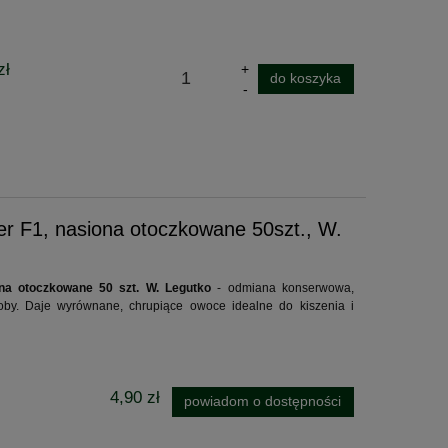
zł
do koszyka
r F1, nasiona otoczkowane 50szt., W.
na otoczkowane 50 szt. W. Legutko
- odmiana konserwowa,
oby. Daje wyrównane, chrupiące owoce idealne do kiszenia i
4,90 zł
powiadom o dostępności