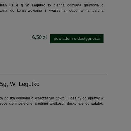
KO 22.4 Li body
1825 zes
ulian F1 4 g W. Legutko
to plenna odmiana gruntowa o
!
ecana do konserwowania i kwaszenia, odporna na parcha
633,33 zł
1 024
681,00 zł
Cena regularna:
Cena regularna
681,00 zł
Najniższa cena:
Najniższa cena
6,50 zł
powiadom o dostępności
do koszyka
 5g, W. Legutko
a polska odmiana o krzaczastym pokroju. Idealny do uprawy w
ce ciemnozielone, średniej wielkości, doskonałe do sałatek,