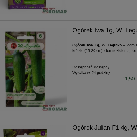
Ogórek Iwa 1g, W. Leg
Ogórek Iwa 1g, W. Legutko
– odmia
krótkie (15-20 cm), ciemnozielone, poz
Dostępność:
dostępny
Wysyłka w:
24 godziny
11,50 
Ogórek Julian F1 4g, W
akumulatorowa AL-KO LB
Kosiarka spalinowa z napędem 