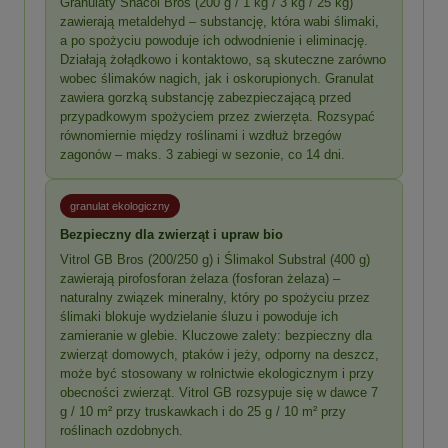
Granulaty Snacol Bros (200 g / 1 kg / 3 kg / 25 kg)
zawierają metaldehyd – substancję, która wabi ślimaki,
a po spożyciu powoduje ich odwodnienie i eliminację.
Działają żołądkowo i kontaktowo, są skuteczne zarówno
wobec ślimaków nagich, jak i oskorupionych. Granulat
zawiera gorzką substancję zabezpieczającą przed
przypadkowym spożyciem przez zwierzęta. Rozsypać
równomiernie między roślinami i wzdłuż brzegów
zagonów – maks. 3 zabiegi w sezonie, co 14 dni.
granulat ekologiczny
Bezpieczny dla zwierząt i upraw bio
Vitrol GB Bros (200/250 g) i Ślimakol Substral (400 g)
zawierają pirofosforan żelaza (fosforan żelaza) –
naturalny związek mineralny, który po spożyciu przez
ślimaki blokuje wydzielanie śluzu i powoduje ich
zamieranie w glebie. Kluczowe zalety: bezpieczny dla
zwierząt domowych, ptaków i jeży, odporny na deszcz,
może być stosowany w rolnictwie ekologicznym i przy
obecności zwierząt. Vitrol GB rozsypuje się w dawce 7
g / 10 m² przy truskawkach i do 25 g / 10 m² przy
roślinach ozdobnych.