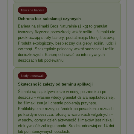
fizyczna bariera
Ochrona bez substancji czynnych
Bariera na ślimaki Bros Naturalnie (1 kg) to granulat
tworzący fizyczną przeszkodę wokół roślin – ślimaki nie
przekraczają strefy bariery, podrażniając błonę śluzową.
Produkt ekologiczny, bezpieczny dla gleby, roślin, ludzi i
zwierząt. Szczególnie polecany wokół sadzonek i roślin
doniczkowych. Barierę odnawiać po intensywnych
deszczach lub podlewaniu.
kiedy stosować
Skuteczność zależy od terminu aplikacji
Ślimaki są najaktywniejsze w nocy, po zmroku i po
deszczu – właśnie wtedy granulat działa najskuteczniej,
bo ślimaki żerują i chętnie pobierają przynętę.
Profilaktycznie rozsypuj środek po posadzeniu rozsad i
po każdym deszczu. Stosuj w warunkach wilgotnych –
w suchy, gorący dzień aktywność ślimaków jest niska i
efektywność zabiegu spada. Środek odnawiaj co 14 dni
lub po intensywnych opadach.