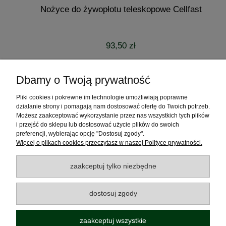
Nożyce do żywopłotu teleskopowe Cellfast
93,50 zł
do koszyka
Dbamy o Twoją prywatność
Pliki cookies i pokrewne im technologie umożliwiają poprawne
Pomoc
działanie strony i pomagają nam dostosować ofertę do Twoich potrzeb.
Możesz zaakceptować wykorzystanie przez nas wszystkich tych plików
Moje konto
i przejść do sklepu lub dostosować użycie plików do swoich
preferencji, wybierając opcję "Dostosuj zgody".
Więcej o plikach cookies przeczytasz w naszej Polityce prywatności.
Płatności i dostawa
zaakceptuj tylko niezbędne
Informacje
dostosuj zgody
O nas
zaakceptuj wszystkie
Polecamy odwiedzić