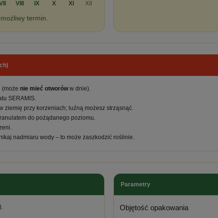
VII
VIII
IX
X
XI
XII
 możliwy termin.
ch)
ę (może
nie mieć otworów
w dnie).
latu SERAMIS.
taw ziemię przy korzeniach; luźną możesz strząsnąć.
ń granulatem do pożądanego poziomu.
zeni.
nikaj nadmiaru wody – to może zaszkodzić roślinie.
Parametry
).
Objętość opakowania