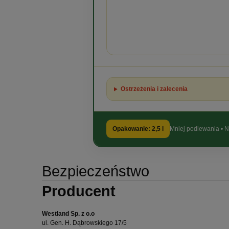
Ostrzeżenia i zalecenia
Opakowanie: 2,5 l
Mniej podlewania • N
Bezpieczeństwo
Producent
Westland Sp. z o.o
ul. Gen. H. Dąbrowskiego 17/5