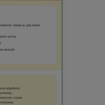
kładniki, oddaje je, gdy roślina
ania i gnicia.
ć.
ie doniczki.
anie wilgotności.
rzeniowej.
gowieczne i czyste.
drenażowej.