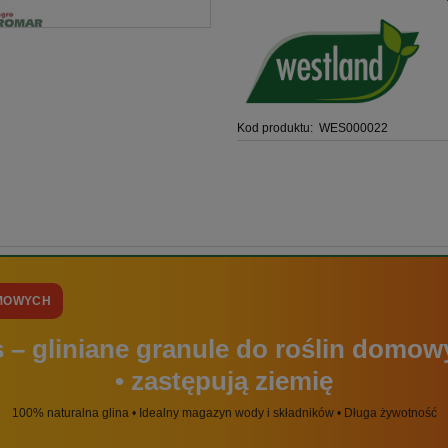
Kod produktu:
WES000022
OMOWYCH
 – gliniane granule do roślin domowy
• zastępują ziemię
100% naturalna glina • Idealny magazyn wody i składników • Długa żywotność