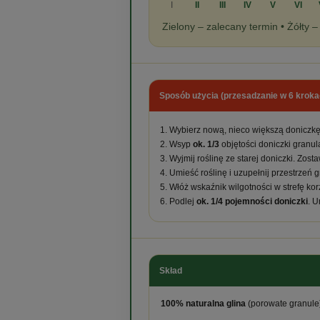
I
II
III
IV
V
VI
Zielony – zalecany termin • Żółty –
Sposób użycia (przesadzanie w 6 kroka
Wybierz nową, nieco większą doniczk
Wsyp
ok. 1/3
objętości doniczki granu
Wyjmij roślinę ze starej doniczki. Zos
Umieść roślinę i uzupełnij przestrze
Włóż wskaźnik wilgotności w strefę kor
Podlej
ok. 1/4 pojemności doniczki
. U
Skład
100% naturalna glina
(porowate granule