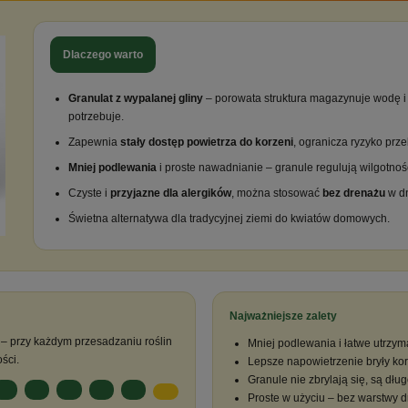
Dlaczego warto
Granulat z wypalanej gliny
– porowata struktura magazynuje wodę i s
potrzebuje.
Zapewnia
stały dostęp powietrza do korzeni
, ogranicza ryzyko przel
Mniej podlewania
i proste nawadnianie – granule regulują wilgotnoś
Czyste i
przyjazne dla alergików
, można stosować
bez drenażu
w dn
Świetna alternatywa dla tradycyjnej ziemi do kwiatów domowych.
Najważniejsze zalety
– przy każdym przesadzaniu roślin
Mniej podlewania i łatwe utrzym
ści.
Lepsze napowietrzenie bryły ko
Granule nie zbrylają się, są dłu
Proste w użyciu – bez warstwy 