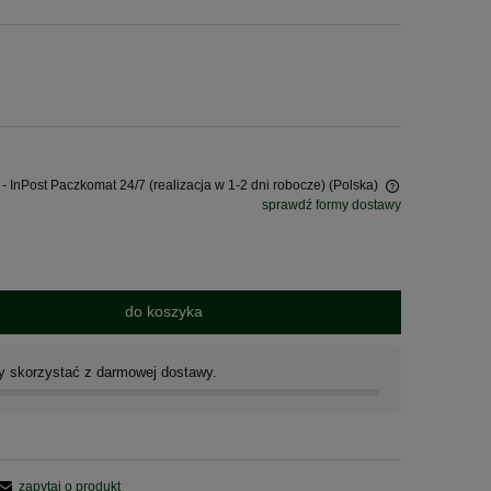
- InPost Paczkomat 24/7 (realizacja w 1-2 dni robocze)
(Polska)
sprawdź formy dostawy
Cena nie zawiera ewentualnych kosztów
płatności
do koszyka
by skorzystać z darmowej dostawy.
zapytaj o produkt