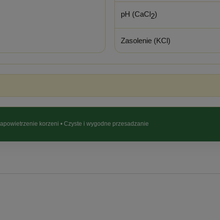
pH (CaCl
)
2
Zasolenie (KCl)
apowietrzenie korzeni • Czyste i wygodne przesadzanie