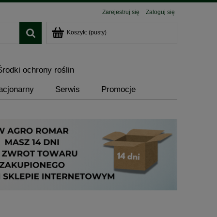
Zarejestruj się
Zaloguj się
Koszyk:
(pusty)
Środki ochrony roślin
acjonarny
Serwis
Promocje