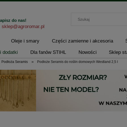
apisz do nas!
sklep@agroromar.pl
Oleje i smary
Części zamienne i akcesoria
i dodatki
Dla fanów STIHL
Nowości
Sklep st
»
Podłoża Seramis
Podłoże Seramis do roślin domowych Westland 2,5 l