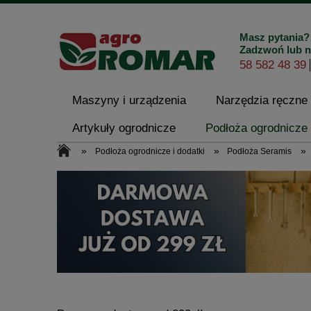
Masz pytania?
Zadzwoń lub n
58 582 48 39
Maszyny i urządzenia
Narzędzia ręczne
Artykuły ogrodnicze
Podłoża ogrodnicze 
»
»
»
Podłoża ogrodnicze i dodatki
Podłoża Seramis
Kontakt i dane firmy